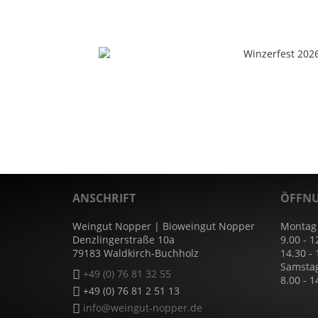
ANSCHRIFT
ÖFFNU
Weingut Nopper | Bioweingut Nopper
Montag 
Denzlingerstraße 10a
9.00 - 1
79183 Waldkirch-Buchholz
14.30 -
Samsta
+49 (0) 76 81 32 55
8.00 - 1
+49 (0) 76 81 2 51 13
info@weingut-nopper.de