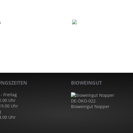
NGSZEITEN
BIOWEINGUT
- Freitag
2.00 Uhr
DE-ÖKO-022
 19.00 Uhr
Bioweingut Nopper
g
4.00 Uhr