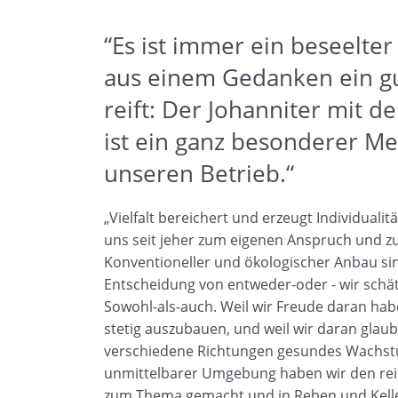
“Es ist immer ein beseelt
aus einem Gedanken ein g
reift: Der Johanniter mit de
ist ein ganz besonderer Mei
unseren Betrieb.“
„Vielfalt bereichert und erzeugt Individualit
uns seit jeher zum eigenen Anspruch und z
Konventioneller und ökologischer Anbau sin
Entscheidung von entweder-oder - wir schä
Sowohl-als-auch. Weil wir Freude daran ha
stetig auszubauen, und weil wir daran glau
verschiedene Richtungen gesundes Wachstu
unmittelbarer Umgebung haben wir den rei
zum Thema gemacht und in Reben und Kelle