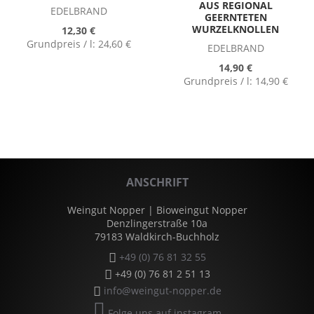
AUS REGIONAL
EDELBRAND
GEERNTETEN
WURZELKNOLLEN
12,30 €
Grundpreis / l:
24,60 €
EDELBRAND
14,90 €
Grundpreis / l:
14,90 €
ANSCHRIFT
Weingut Nopper | Bioweingut Nopper
Denzlingerstraße 10a
79183 Waldkirch-Buchholz
+49 (0) 76 81 32 55
+49 (0) 76 81 2 51 13
info@weingut-nopper.de
Folge uns auf instagram