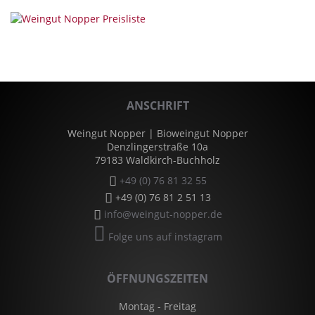
ANSCHRIFT
Weingut Nopper | Bioweingut Nopper
Denzlingerstraße 10a
79183 Waldkirch-Buchholz
+49 (0) 76 81 32 55
+49 (0) 76 81 2 51 13
info@weingut-nopper.de
Folge uns auf instagram
ÖFFNUNGSZEITEN
Montag - Freitag