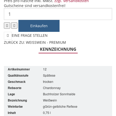
Preis pro Flasche inkl. MwSt.
zzgl. Versandkosten
Gutscheine sind versandkostenfrei!
EINE FRAGE STELLEN
ZURÜCK ZU:
WEISSWEIN - PREMIUM
KENNZEICHNUNG
Artikelnummer
12
Qualitätsstufe
Spätlese
Geschmack
trocken
Rebsorte
Chardonnay
Lage
Buchholzer Sonnhalde
Bezeichnung
Weißwein
Weinfarbe
gGrün-gelbliche Reflexe
Inhalt
0,75 l