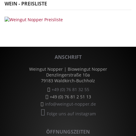
WEIN - PREISLISTE
ANSCHRIFT
Weingut Nopper | Bioweingut Nopper
Denzlingerstraße 10a
79183 Waldkirch-Buchholz
+49 (0) 76 81 32 55
+49 (0) 76 81 2 51 13
info@weingut-nopper.de
Folge uns auf instagram
ÖFFNUNGSZEITEN